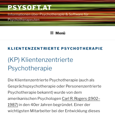
Zum
PSYSOFT.AT
Inhalt
Informationen über Psychotherapie & Software für
springen
Psychotherapeuten
Menü
KLIENTENZENTRIERTE PSYCHOTHERAPIE
(KP) Klientenzentrierte
Psychotherapie
Die Klientenzentrierte Psychotherapie (auch als
Gesprächspsychotherapie oder Personenzentrierte
Psychotherapie bekannt) wurde von dem
amerikanischen Psychologen
Carl R. Rogers (1902–
1987)
in den 40er Jahren begründet. Einer der
wichtigsten Mitarbeiter bei der Entwicklung dieses