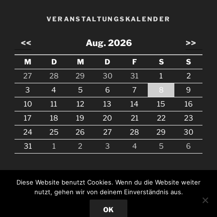
VERANSTALTUNGSKALENDER
<<
Aug. 2026
>>
M
D
M
D
F
S
S
27
28
29
30
31
1
2
3
4
5
6
7
8
9
10
11
12
13
14
15
16
17
18
19
20
21
22
23
24
25
26
27
28
29
30
31
1
2
3
4
5
6
Diese Website benutzt Cookies. Wenn du die Website weiter
nutzt, gehen wir von deinem Einverständnis aus.
Mit Stolz präsentiert von WordPress
OK