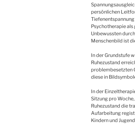
Spannungsausgleich
persönlichen Leitfor
Tiefenentspannung 
Psychotherapie als 
Unbewussten durch 
Menschenbild ist di
In der Grundstufe w
Ruhezustand erreich
problembesetzten G
diese in Bildsymbol
In der Einzeltherapi
Sitzung pro Woche, 
Ruhezustand die tr
Aufarbeitung regis
Kindern und Jugend