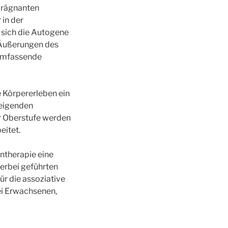
prägnanten
 in der
 sich die Autogene
e Äußerungen des
 umfassende
e Körpererleben ein
teigenden
r Oberstufe werden
eitet.
entherapie eine
erbei geführten
r die assoziative
ei Erwachsenen,