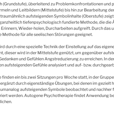
 (Grundstufe), überleitend zu Problemkonfrontationen und 
meln und Leitbildern (Mittelstufe) bis hin zur Bearbeitung der
traumähnlich aufsteigenden Symbolinhalte (Oberstufe) zeigt
ganzheitlich tiefenpsychologisch fundierte Methode, die di
Erinnern, Wieder-holen, Durcharbeiten aufgreift. Durch das
e Methode für alle seelischen Störungen geeignet.
ird durch eine spezielle Technik der Einstellung auf das eigen
t, dieser wird in der Mittelstufe genützt, um gegenüber aufs
edanken und Gefühlen Angstreduzierung zu erreichen. In de
en aufsteigenden Gefühle analysiert und auf- bzw. durchgearb
e finden ein bis zwei Sitzungen pro Woche statt, in der Grupp
ergänzt durch eigenständige Übungen, bei denen im gezielt h
aumanalog aufsteigenden Symbole beobachtet und nachher fü
triert werden. Autogene Psychotherapie findet Anwendung b
lichen.