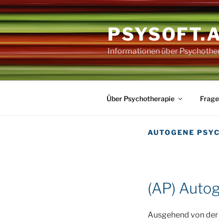
Zum
Inhalt
PSYSOFT.
springen
Informationen über Psychothe
Über Psychotherapie
Frage
AUTOGENE PSY
(AP) Auto
Ausgehend von der 