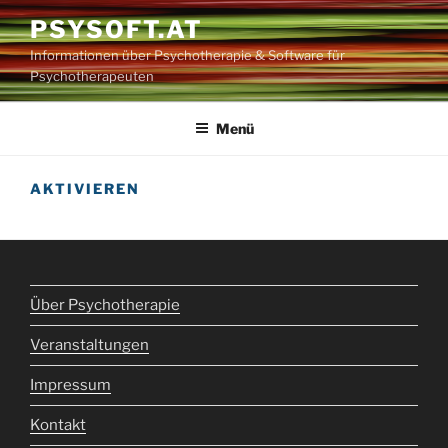
Zum
PSYSOFT.AT
Inhalt
Informationen über Psychotherapie & Software für
springen
Psychotherapeuten
Menü
AKTIVIEREN
Über Psychotherapie
Veranstaltungen
Impressum
Kontakt